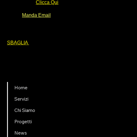
Call gratuita:
Clicca Qui
Email:
Manda Email
" CHI SI ACCONTENTA..
SBAGLIA
"
Menù
Home
Servizi
Chi Siamo
Progetti
News