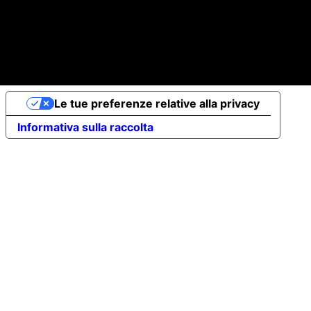
© 2025 Strategytask | P.IVA 16989071002
Le tue preferenze relative alla privacy
Informativa sulla raccolta